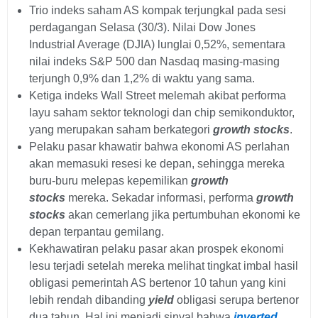
Trio indeks saham AS kompak terjungkal pada sesi
perdagangan Selasa (30/3). Nilai Dow Jones
Industrial Average (DJIA) lunglai 0,52%, sementara
nilai indeks S&P 500 dan Nasdaq masing-masing
terjungh 0,9% dan 1,2% di waktu yang sama.
Ketiga indeks Wall Street melemah akibat performa
layu saham sektor teknologi dan chip semikonduktor,
yang merupakan saham berkategori
growth stocks
.
Pelaku pasar khawatir bahwa ekonomi AS perlahan
akan memasuki resesi ke depan, sehingga mereka
buru-buru melepas kepemilikan
growth
stocks
mereka. Sekadar informasi, performa
growth
stocks
akan cemerlang jika pertumbuhan ekonomi ke
depan terpantau gemilang.
Kekhawatiran pelaku pasar akan prospek ekonomi
lesu terjadi setelah mereka melihat tingkat imbal hasil
obligasi pemerintah AS bertenor 10 tahun yang kini
lebih rendah dibanding
yield
obligasi serupa bertenor
dua tahun. Hal ini menjadi sinyal bahwa
inverted