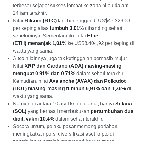
terbesar sejagat sukses lompat ke zona hijau dalam
24 jam terakhir.
Nilai
Bitcoin (BTC)
kini bertengger di US$47.228,33
per keping alias
tumbuh 0,01%
dibanding sehari
sebelumnya. Sementara itu, nilai
Ether
(ETH)
menanjak 1,01%
ke US$3.404,92 per keping di
waktu yang sama.
Altcoin lainnya juga tak ketinggalan bernasib mujur.
Nilai
XRP dan Cardano (ADA) masing-masing
menguat 0,91% dan 0,71%
dalam sehari terakhir.
Kemudian, nilai
Avalanche (AVAX) dan Polkadot
(DOT) masing-masing tumbuh 6,91% dan 1,36%
di
waktu yang sama.
Namun, di antara 10 aset kripto utama, hanya
Solana
(SOL)
yang berhasil membukukan
pertumbuhan dua
digit, yakni 10,4%
dalam sehari terakhir.
Secara umum, pelaku pasar memang perlahan
meningkatkan porsi diversifikasi aset kripto di