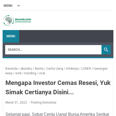
MENU
Beranda
/
akutahu
/
Berita
/
Cerita Uang
/
infokerja
/
LOKER
/
lowongan
kerja
/
smk
/
trending
/
viral
Mengapa Investor Cemas Resesi, Yuk
Simak Certianya Disini...
Maret 31, 2022
Posting Komentar
Selamat pagi, Sobat Cerita Uang! Bursa Amerika Serikat