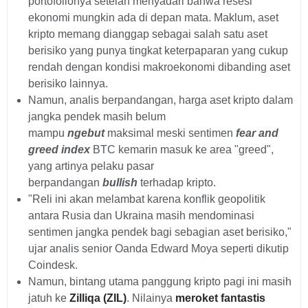
portofolionya setelah menyadari bahwa resesi
ekonomi mungkin ada di depan mata. Maklum, aset
kripto memang dianggap sebagai salah satu aset
berisiko yang punya tingkat keterpaparan yang cukup
rendah dengan kondisi makroekonomi dibanding aset
berisiko lainnya.
Namun, analis berpandangan, harga aset kripto dalam
jangka pendek masih belum
mampu
ngebut
maksimal meski sentimen
fear and
greed index
BTC kemarin masuk ke area "greed",
yang artinya pelaku pasar
berpandangan
bullish
terhadap kripto.
"Reli ini akan melambat karena konflik geopolitik
antara Rusia dan Ukraina masih mendominasi
sentimen jangka pendek bagi sebagian aset berisiko,"
ujar analis senior Oanda Edward Moya seperti dikutip
Coindesk.
Namun, bintang utama panggung kripto pagi ini masih
jatuh ke
Zilliqa (ZIL)
. Nilainya
meroket fantastis