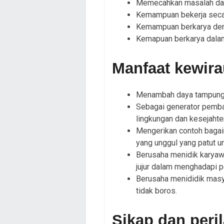
Memecahkan masalah da
Kemampuan bekerja secara
Kemampuan berkarya den
Kemapuan berkarya dalam
Manfaat kewir
Menambah daya tampung 
Sebagai generator pembag
lingkungan dan kesejahte
Mengerikan contoh bagaim
yang unggul yang patut un
Berusaha menidik karyawa
jujur dalam menghadapi p
Berusaha menididik masya
tidak boros.
Sikap dan peri