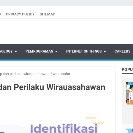
S
PRIVACY POLICY
SITEMAP
NOLOGY
PEMROGRAMAN
INTERNET OF THINGS
CAREERS
POPU
ap dan perilaku wirauasahawan
/
wirausaha
 dan Perilaku Wirauasahawan