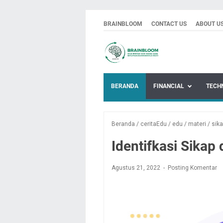
BRAINBLOOM
CONTACT US
ABOUT U
BERANDA
FINANCIAL
TECH
Beranda
/
ceritaEdu
/
edu
/
materi
/
sik
Identifkasi Sikap
Agustus 21, 2022
Posting Komentar