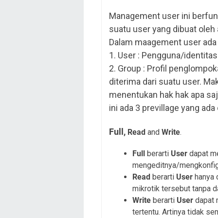
Management user ini berfun
suatu user yang dibuat oleh
Dalam maagement user ada 2
1. User : Pengguna/identita
2. Group : Profil penglompo
diterima dari suatu user. Ma
menentukan hak hak apa saja
ini ada 3 previllage yang ada 
Full,
Read
and
Write
.
Full
berarti
User
dapat me
mengeditnya/mengkonfigu
Read
berarti
User
hanya d
mikrotik tersebut tanpa 
Write
berarti
User
dapat 
tertentu. Artinya tidak s