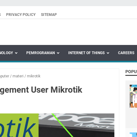
S
PRIVACY POLICY
SITEMAP
NOLOGY
PEMROGRAMAN
INTERNET OF THINGS
CAREERS
POPU
mputer
/
materi
/
mikrotik
gement User Mikrotik