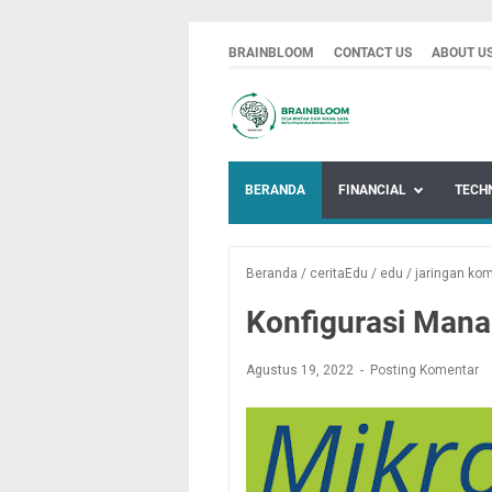
BRAINBLOOM
CONTACT US
ABOUT U
BERANDA
FINANCIAL
TECH
Beranda
/
ceritaEdu
/
edu
/
jaringan ko
Konfigurasi Mana
Agustus 19, 2022
Posting Komentar