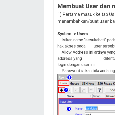
Membuat User dan m
1) Pertama masuk ke tab Use
menambahkan/buat user ba
System -> Users
Isikan name "sesukahati" pada 
hak akses pada user tersebut, 
Allow Address ini artinya yang 
address yang ditentukan, ji
login dengan user ini.
Password isikan bila anda ingi