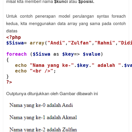
misal kita memberi nama
$kunci
atau
$posisi.
Untuk contoh penerapan model perulangan syntax foreach
kedua, kita menggunakan data array yang sama pada contoh
diatas
<?php
$Siswa
= 
array
(
"Andi"
,
"Zulfan"
,
"Rahmi"
,
"Did
foreach
 (
$Siswa
 as 
$key
=> 
$value
)
{
echo
"Nama yang ke-"
.
$key
.
" adalah "
.
$v
echo
"<br />"
;
}
?
>
Outptunya ditunjukkan oleh Gambar dibawah ini