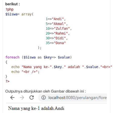
berikut :
?php
$Siswa
= 
array
(
1
=>
"Andi"
,
5
=>
"Akmal"
,
10
=>
"Zulfan"
,
20
=>
"Rahmi"
,
30
=>
"Didi"
,
35
=>
"Dona"
                );
foreach
 (
$Siswa
 as 
$key
=> 
$value
)
{
echo
"Nama yang ke-"
.
$key
.
" adalah "
.
$value
.
"<br>"
echo
"<br />"
;
}
?
>
Outputnya ditunjukkan oleh Gambar dibawah ini :