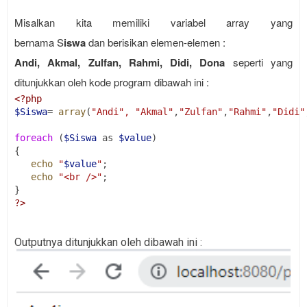
Misalkan kita memiliki variabel array yang
bernama S
iswa
dan berisikan elemen-elemen :
Andi, Akmal, Zulfan, Rahmi, Didi, Dona
seperti yang
ditunjukkan oleh kode program dibawah ini :
<?php
$Siswa
= 
array
(
"Andi", "Akmal"
,
"Zulfan"
,
"Rahmi"
,
"Didi"
foreach
 (
$Siswa
 as 
$value
)
{
echo
"
$value
"
;
echo
"<br />"
;
}
?
>
Outputnya ditunjukkan oleh dibawah ini :