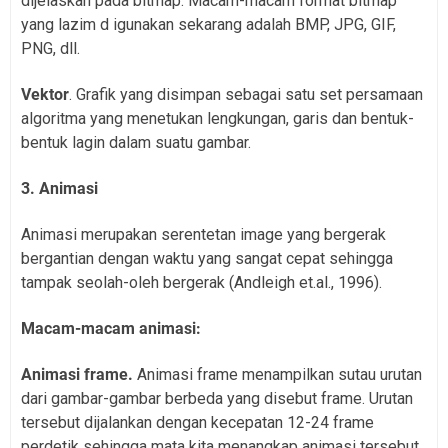
dijelaskan pada bitmap. Macam-macam format bitmap
yang lazim d igunakan sekarang adalah BMP, JPG, GIF,
PNG, dll.
Vektor
. Grafik yang disimpan sebagai satu set persamaan
algoritma yang menetukan lengkungan, garis dan bentuk-
bentuk lagin dalam suatu gambar.
3. Animasi
Animasi merupakan serentetan image yang bergerak
bergantian dengan waktu yang sangat cepat sehingga
tampak seolah-oleh bergerak (Andleigh et.al., 1996).
Macam-macam animasi:
Animasi frame.
Animasi frame menampilkan sutau urutan
dari gambar-gambar berbeda yang disebut frame. Urutan
tersebut dijalankan dengan kecepatan 12-24 frame
perdetik sehingga mata kita menangkap animasi tersebut