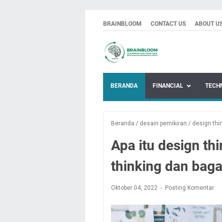
BRAINBLOOM
CONTACT US
ABOUT U
BERANDA
FINANCIAL
TECH
Beranda
/
desain pemikiran
/
design thi
Apa itu design th
thinking dan bag
Oktober 04, 2022
Posting Komentar