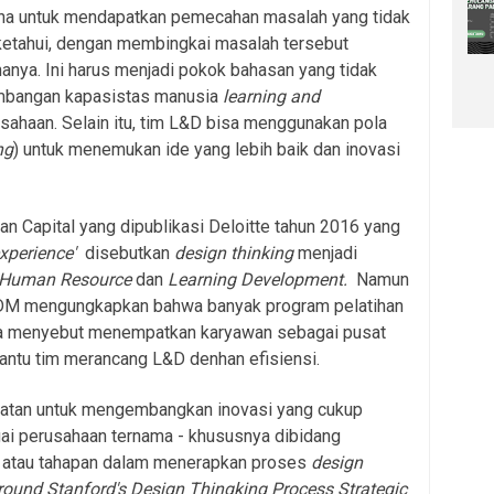
una untuk mendapatkan pemecahan masalah yang tidak
iketahui, dengan membingkai masalah tersebut
nya. Ini harus menjadi pokok bahasan yang tidak
embangan kapasistas manusia
learning and
sahaan. Selain itu, tim L&D bisa menggunakan pola
ng
) untuk menemukan ide yang lebih baik dan inovasi
an Capital yang dipublikasi Deloitte tahun 2016 yang
experience'
disebutkan
design thinking
menjadi
Human Resource
dan
Learning Development.
Namun
SDM mengungkapkan bahwa banyak program pelatihan
ka menyebut menempatkan karyawan sebagai pusat
ntu tim merancang L&D denhan efisiensi.
atan untuk mengembangkan inovasi yang cukup
gai perusahaan ternama - khususnya dibidang
n atau tahapan dalam menerapkan proses
design
ound Stanford's Design Thingking Process Strategic