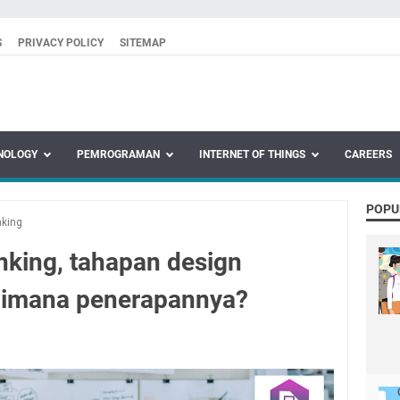
S
PRIVACY POLICY
SITEMAP
NOLOGY
PEMROGRAMAN
INTERNET OF THINGS
CAREERS
POPU
nking
inking, tahapan design
aimana penerapannya?