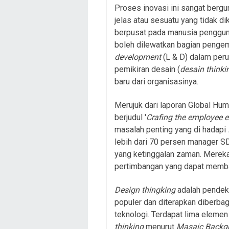
Proses inovasi ini sangat berg
jelas atau sesuatu yang tidak d
berpusat pada manusia pengguna
boleh dilewatkan bagian peng
development
(L & D) dalam peru
pemikiran desain (
desain thinki
baru dari organisasinya.
Merujuk dari laporan Global Hum
berjudul '
Crafing the employee 
masalah penting yang di hadapi
lebih dari 70 persen manager 
yang ketinggalan zaman. Mere
pertimbangan yang dapat memba
Design thingking
adalah pendek
populer dan diterapkan diberba
teknologi. Terdapat lima eleme
thinking
menurut
Masaic Backgr