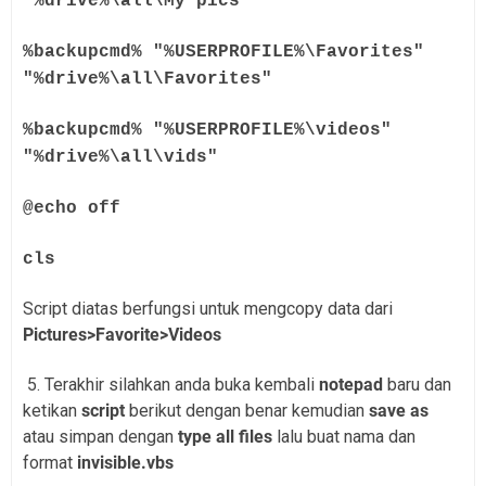
"%drive%\all\My pics"
%backupcmd% "%USERPROFILE%\Favorites"
"%drive%\all\Favorites"
%backupcmd% "%USERPROFILE%\videos"
"%drive%\all\vids"
@echo off
cls
Script diatas berfungsi untuk mengcopy data dari
Pictures>Favorite>Videos
5. Terakhir silahkan anda buka kembali
notepad
baru dan
ketikan
script
berikut dengan benar kemudian
save as
atau simpan dengan
type all files
lalu buat nama dan
format
invisible.vbs