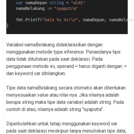
var
 namaDepan 
string
 = 
"aldi"
    namaBelakang := 
"syaputra"
    fmt.Printf(
"halo %s %s!\n"
, namaDepan, namaBelaka
}
Variabel namaBelakang dideklarasikan dengan
menggunakan metode type inference. Penandanya tipe
data tidak dituliskan pada saat deklarasi. Pada
penggunaan metode ini, operand = harus diganti dengan :=
dan keyword var dihilangkan.
Tipe data namaBelakang secara otomatis akan ditentukan
menyesuaikan value atau nilai-nya. Jika nilainya adalah
berupa string maka tipe data variabel adalah string. Pada
contoh di atas, nilainya adalah string "syaputra".
Diperbolehkan untuk tetap menggunakan keyword var
pada saat deklarasi meskipun tanpa menuliskan tipe data,