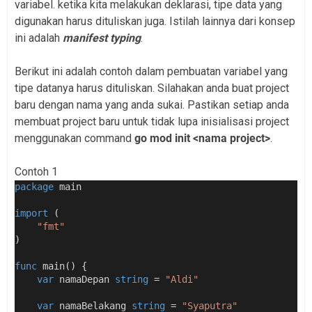
variabel. ketika kita melakukan deklarasi, tipe data yang
digunakan harus dituliskan juga. Istilah lainnya dari konsep
ini adalah
manifest typing
.
Berikut ini adalah contoh dalam pembuatan variabel yang
tipe datanya harus dituliskan. Silahakan anda buat project
baru dengan nama yang anda sukai. Pastikan setiap anda
membuat project baru untuk tidak lupa inisialisasi project
menggunakan command
go mod init <nama project>
.
Contoh 1
package
 main
import
 (
"fmt"
)
func
 main() {
var
 namaDepan 
string
 = 
"Aldi"
var
 namaBelakang 
string
 = 
"Syaputra"