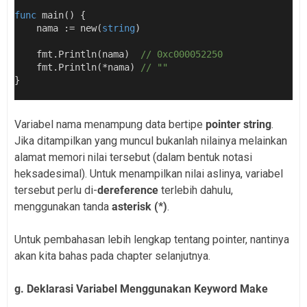
func
 main() {
    nama := new(
string
)
    fmt.Println(nama)  
// 0xc000052250
    fmt.Println(*nama) 
// ""
}
Variabel nama menampung data bertipe
pointer string
.
Jika ditampilkan yang muncul bukanlah nilainya melainkan
alamat memori nilai tersebut (dalam bentuk notasi
heksadesimal). Untuk menampilkan nilai aslinya, variabel
tersebut perlu di-
dereference
terlebih dahulu,
menggunakan tanda
asterisk (*)
.
Untuk pembahasan lebih lengkap tentang pointer, nantinya
akan kita bahas pada chapter selanjutnya.
g. Deklarasi Variabel Menggunakan Keyword Make