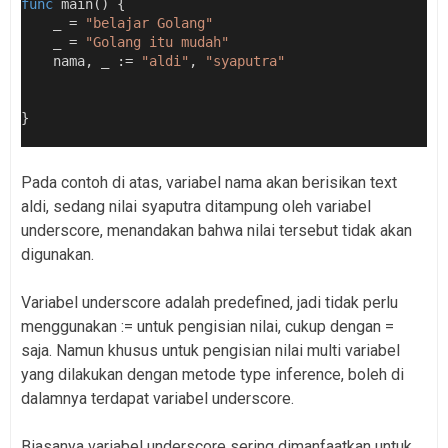
func
 main() {
    _ = 
"belajar Golang"
    _ = 
"Golang itu mudah"
    nama, _ := 
"aldi"
, 
"syaputra"
}
Pada contoh di atas, variabel nama akan berisikan text
aldi, sedang nilai syaputra ditampung oleh variabel
underscore, menandakan bahwa nilai tersebut tidak akan
digunakan.
Variabel underscore adalah predefined, jadi tidak perlu
menggunakan := untuk pengisian nilai, cukup dengan =
saja. Namun khusus untuk pengisian nilai multi variabel
yang dilakukan dengan metode type inference, boleh di
dalamnya terdapat variabel underscore.
Biasanya variabel underscore sering dimanfaatkan untuk