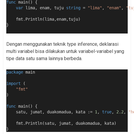
func
 main() {
var
 lima, enam, tuju 
string
 = 
"lima"
, 
"enam"
, 
"tu
    fmt.Println(lima,enam,tuju)
}
Dengan menggunakan teknik type inference, deklarasi
multi variabel bisa dilakukan untuk variabel-variabel yang
tipe data satu sama lainnya berbeda.
package
 main
import
 (
"fmt"
)
func
 main() {
    satu, jumat, duakomadua, kata := 
1
, 
true
, 
2.2
, 
"h
    fmt.Println(satu, jumat, duakomadua, kata)
}