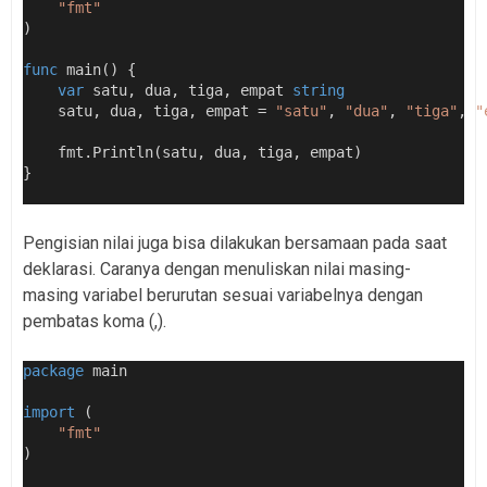
"fmt"
)
func
 main() {
var
 satu, dua, tiga, empat 
string
    satu, dua, tiga, empat = 
"satu"
, 
"dua"
, 
"tiga"
, 
"
    fmt.Println(satu, dua, tiga, empat)
}
Pengisian nilai juga bisa dilakukan bersamaan pada saat
deklarasi. Caranya dengan menuliskan nilai masing-
masing variabel berurutan sesuai variabelnya dengan
pembatas koma (,).
package
 main
import
 (
"fmt"
)