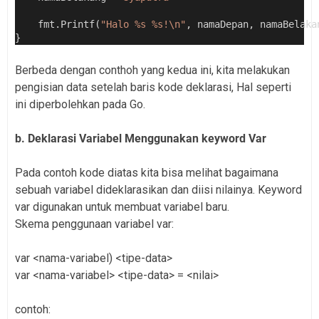
    fmt.Printf(
"Halo %s %s!\n"
, namaDepan, namaBelaka
}
Berbeda dengan conthoh yang kedua ini, kita melakukan
pengisian data setelah baris kode deklarasi, Hal seperti
ini diperbolehkan pada Go.
b. Deklarasi Variabel Menggunakan keyword Var
Pada contoh kode diatas kita bisa melihat bagaimana
sebuah variabel dideklarasikan dan diisi nilainya. Keyword
var digunakan untuk membuat variabel baru.
Skema penggunaan variabel var:
var <nama-variabel) <tipe-data>
var <nama-variabel> <tipe-data> = <nilai>
contoh: