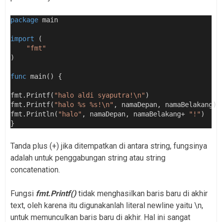
package
 main
import
 (
"fmt"
)
func
 main() {
fmt.Printf(
"halo aldi syaputra!\n"
)
fmt.Printf(
"halo %s %s!\n"
, namaDepan, namaBelakang)
fmt.Println(
"halo"
, namaDepan, namaBelakang+ 
"!"
)
}
Tanda plus (+) jika ditempatkan di antara string, fungsinya
adalah untuk penggabungan string atau string
concatenation.
Fungsi
fmt.Printf()
tidak menghasilkan baris baru di akhir
text, oleh karena itu digunakanlah literal newline yaitu \n,
untuk memunculkan baris baru di akhir. Hal ini sangat