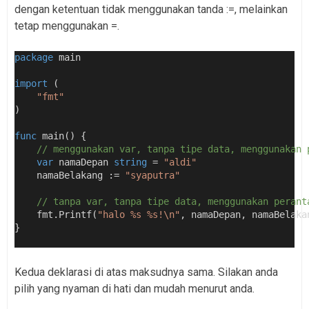
dengan ketentuan tidak menggunakan tanda :=, melainkan
tetap menggunakan =.
package
 main
import
 (
"fmt"
)
func
 main() {
// menggunakan var, tanpa tipe data, menggunakan 
var
 namaDepan 
string
 = 
"aldi"
    namaBelakang := 
"syaputra"
// tanpa var, tanpa tipe data, menggunakan perant
    fmt.Printf(
"halo %s %s!\n"
, namaDepan, namaBelaka
}
Kedua deklarasi di atas maksudnya sama. Silakan anda
pilih yang nyaman di hati dan mudah menurut anda.