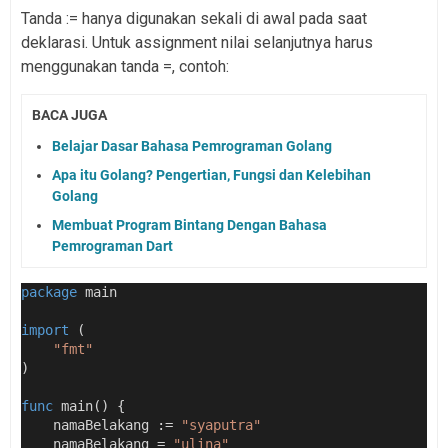
Tanda := hanya digunakan sekali di awal pada saat
deklarasi. Untuk assignment nilai selanjutnya harus
menggunakan tanda =, contoh:
BACA JUGA
Belajar Dasar Bahasa Pemrograman Golang
Apa itu Golang? Pengertian, Fungsi dan Kelebihan
Golang
Membuat Program Bintang Dengan Bahasa
Pemrograman Dart
package
 main
import
 (
"fmt"
)
func
 main() {
    namaBelakang := 
"syaputra"
    namaBelakang = 
"ulina"