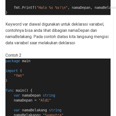
    fmt.Printf(
"Halo %s %s!\n"
, namaDepan, namaBelaka
}
Keyword var diawal digunakan untuk deklarasi variabel,
contohnya bisa anda lihat dibagian namaDepan dan
namaBelakang. Pada contoh diatas kita langsung mengisi
data variabel saar melakukan deklarasi
Contoh 2
package
 main
import
 (
"fmt"
)
func
 main() {
var
 namaDepan 
string
    namaDepan = 
"Aldi"
var
 namaBelakang 
string
    namaBelakang= 
"Syaputra"