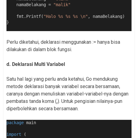
    namaBelakang = 
"malik"
    fmt.Printf(
"Halo %s %s %s \n"
, namaBelakang)
}
Perlu diketahui, deklarasi menggunakan := hanya bisa
dilakukan di dalam blok fungsi.
d. Deklarasi Multi Variabel
Satu hal lagi yang perlu anda ketahui, Go mendukung
metode deklarasi banyak variabel secara bersamaan,
caranya dengan menuliskan variabel-variabel-nya dengan
pembatas tanda koma (,). Untuk pengisian nilainya-pun
diperbolehkan secara bersamaan.
package
 main
import
 (