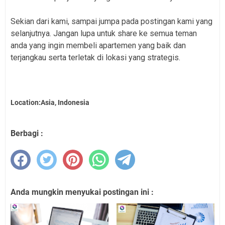
Sekian dari kami, sampai jumpa pada postingan kami yang
selanjutnya. Jangan lupa untuk share ke semua teman
anda yang ingin membeli apartemen yang baik dan
terjangkau serta terletak di lokasi yang strategis.
Location:Asia, Indonesia
Berbagi :
Anda mungkin menyukai postingan ini :