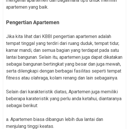
mengenai apartemen dan bagaimana tips untuk memilih
apartemen yang baik.
Pengertian Apartemen
Jika kita lihat dari KBBI pengertian apartemen adalah
tempat tinggal yang terdiri dari ruang duduk, tempat tidur,
kamar mandi, dan semua bagian yang terdapat pada satu
lantai bangunan. Selain itu, apartemen juga dapat dikatakan
sebagai bangunan bertingkat yang besar dan juga mewah,
serta dilengkapi dengan berbagai fasilitas seperti tempat
fitness atau olahraga, kolam renang dan lain sebagainya.
Selain dari karakteristik diatas, Apartemen juga memiliki
beberapa karateristik yang perlu anda ketahui, diantaranya
sebagai berikut:
a. Apartemen biasa dibangun lebih dua lantai dan
menjulang tinggi keatas.