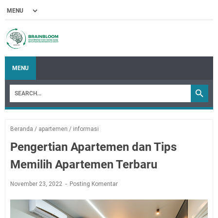
MENU
Beranda
/
apartemen
/
informasi
Pengertian Apartemen dan Tips
Memilih Apartemen Terbaru
November 23, 2022
Posting Komentar