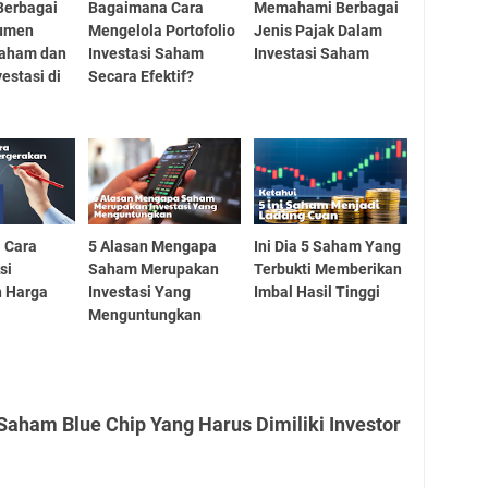
Berbagai
Bagaimana Cara
Memahami Berbagai
rumen
Mengelola Portofolio
Jenis Pajak Dalam
Saham dan
Investasi Saham
Investasi Saham
estasi di
Secara Efektif?
 Cara
5 Alasan Mengapa
Ini Dia 5 Saham Yang
si
Saham Merupakan
Terbukti Memberikan
n Harga
Investasi Yang
Imbal Hasil Tinggi
Menguntungkan
Saham Blue Chip Yang Harus Dimiliki Investor