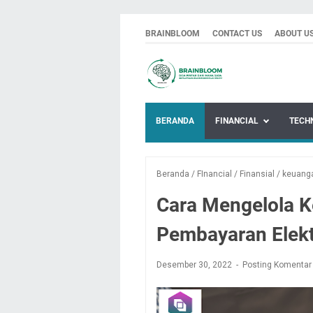
BRAINBLOOM
CONTACT US
ABOUT U
BERANDA
FINANCIAL
TECH
Beranda
/
FInancial
/
Finansial
/
keuang
Cara Mengelola 
Pembayaran Elekt
Desember 30, 2022
Posting Komentar