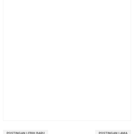
POSTINGAN LEBIH BARU
POSTINGAN LAMA