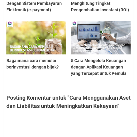
Dengan Sistem Pembayaran
Menghitung Tingkat
Elektronik (e-payment)
Pengembalian Investasi (ROI)
Bagaimana cara memulai
5 Cara Mengelola Keuangan
berinvestasi dengan bijak?
dengan Aplikasi Keuangan
yang Tercepat untuk Pemula
Posting Komentar untuk "Cara Menggunakan Aset
dan Liabilitas untuk Meningkatkan Kekayaan"