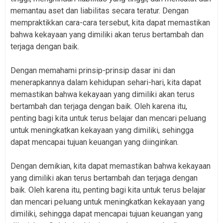
memantau aset dan liabilitas secara teratur. Dengan
mempraktikkan cara-cara tersebut, kita dapat memastikan
bahwa kekayaan yang dimiliki akan terus bertambah dan
terjaga dengan baik.
Dengan memahami prinsip-prinsip dasar ini dan
menerapkannya dalam kehidupan sehari-hari, kita dapat
memastikan bahwa kekayaan yang dimiliki akan terus
bertambah dan terjaga dengan baik. Oleh karena itu,
penting bagi kita untuk terus belajar dan mencari peluang
untuk meningkatkan kekayaan yang dimiliki, sehingga
dapat mencapai tujuan keuangan yang diinginkan.
Dengan demikian, kita dapat memastikan bahwa kekayaan
yang dimiliki akan terus bertambah dan terjaga dengan
baik. Oleh karena itu, penting bagi kita untuk terus belajar
dan mencari peluang untuk meningkatkan kekayaan yang
dimiliki, sehingga dapat mencapai tujuan keuangan yang