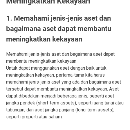
Meningkatkan Kekayaan
1. Memahami jenis-jenis aset dan
bagaimana aset dapat membantu
meningkatkan kekayaan
Memahami jenis-jenis aset dan bagaimana aset dapat
membantu meningkatkan kekayaan
Untuk dapat menggunakan aset dengan baik untuk
meningkatkan kekayaan, pertama-tama kita harus
memahami jenis-jenis aset yang ada dan bagaimana aset
tersebut dapat membantu meningkatkan kekayaan. Aset
dapat dibedakan menjadi beberapa jenis, seperti aset
jangka pendek (short-term assets), seperti uang tunai atau
tabungan, dan aset jangka panjang (long-term assets),
seperti properti atau saham.