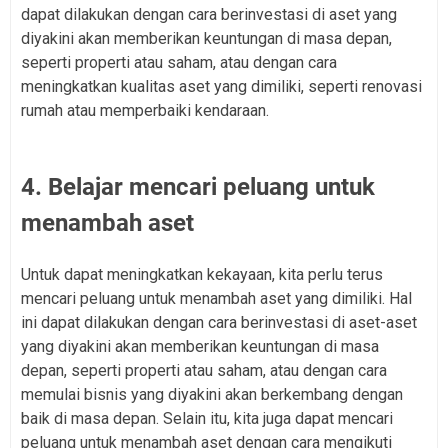
dapat dilakukan dengan cara berinvestasi di aset yang
diyakini akan memberikan keuntungan di masa depan,
seperti properti atau saham, atau dengan cara
meningkatkan kualitas aset yang dimiliki, seperti renovasi
rumah atau memperbaiki kendaraan.
4. Belajar mencari peluang untuk
menambah aset
Untuk dapat meningkatkan kekayaan, kita perlu terus
mencari peluang untuk menambah aset yang dimiliki. Hal
ini dapat dilakukan dengan cara berinvestasi di aset-aset
yang diyakini akan memberikan keuntungan di masa
depan, seperti properti atau saham, atau dengan cara
memulai bisnis yang diyakini akan berkembang dengan
baik di masa depan. Selain itu, kita juga dapat mencari
peluang untuk menambah aset dengan cara mengikuti