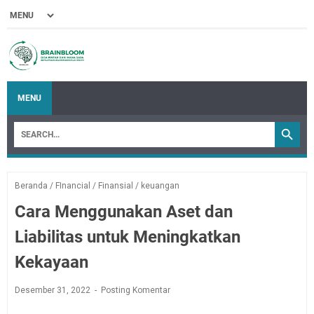
MENU
Beranda
/
FInancial
/
Finansial
/
keuangan
Cara Menggunakan Aset dan
Liabilitas untuk Meningkatkan
Kekayaan
Desember 31, 2022
Posting Komentar