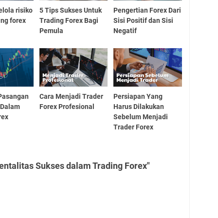
lola risiko
5 Tips Sukses Untuk
Pengertian Forex Dari
ing forex
Trading Forex Bagi
Sisi Positif dan Sisi
Pemula
Negatif
Pasangan
Cara Menjadi Trader
Persiapan Yang
 Dalam
Forex Profesional
Harus Dilakukan
rex
Sebelum Menjadi
Trader Forex
ntalitas Sukses dalam Trading Forex"