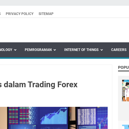
S
PRIVACY POLICY
SITEMAP
NOLOGY
PEMROGRAMAN
INTERNET OF THINGS
CAREERS
POPU
s dalam Trading Forex