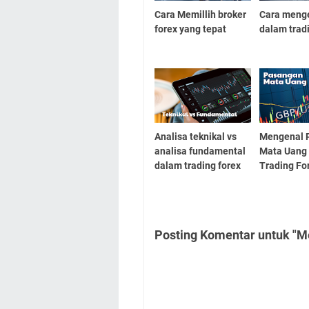
Cara Memillih broker
Cara menge
forex yang tepat
dalam trad
Analisa teknikal vs
Mengenal 
analisa fundamental
Mata Uang
dalam trading forex
Trading Fo
Posting Komentar untuk "Me