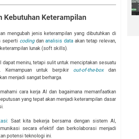
n Kebutuhan Keterampilan
kan mengubah jenis keterampilan yang dibutuhkan di
s seperti
coding
dan
analisis data
akan tetap relevan,
keterampilan lunak (soft skills).
AI dapat meniru, tetapi sulit untuk menciptakan sesuatu
u. Kemampuan untuk berpikir
out-of-the-box
dan
kan menjadi sangat berharga.
emahami cara kerja AI dan bagaimana memanfaatkan
eputusan yang tepat akan menjadi keterampilan dasar
i.
asi
: Saat kita bekerja bersama dengan sistem AI,
unikasi secara efektif dan berkolaborasi menjadi
n potensi teknologi ini.