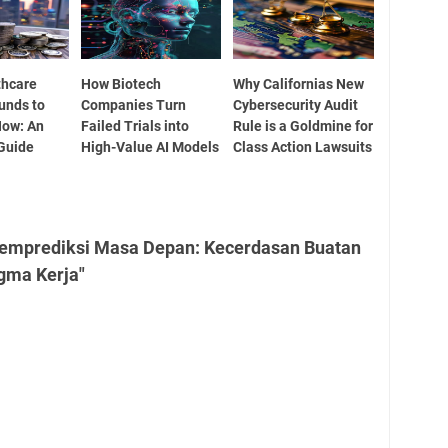
thcare
How Biotech
Why Californias New
unds to
Companies Turn
Cybersecurity Audit
Now: An
Failed Trials into
Rule is a Goldmine for
 Guide
High-Value AI Models
Class Action Lawsuits
Memprediksi Masa Depan: Kecerdasan Buatan
gma Kerja"