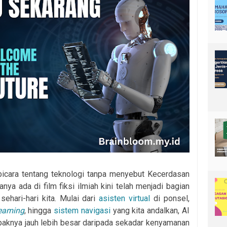
berbicara tentang teknologi tanpa menyebut Kecerdasan
nya ada di film fiksi ilmiah kini telah menjadi bagian
sehari-hari kita. Mulai dari
asisten virtual
di ponsel,
reaming
, hingga
sistem navigasi
yang kita andalkan, AI
aknya jauh lebih besar daripada sekadar kenyamanan