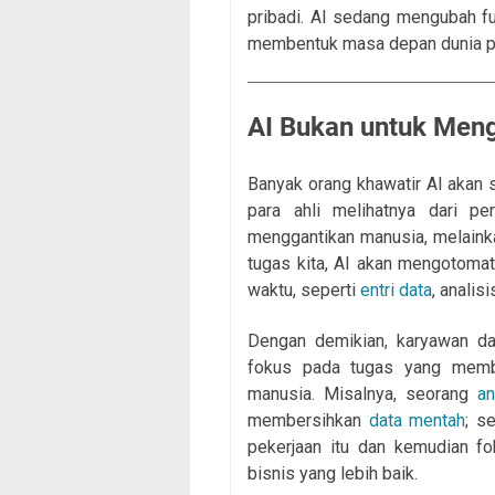
pribadi. AI sedang mengubah fu
membentuk masa depan dunia pr
AI Bukan untuk Meng
Banyak orang khawatir AI akan
para ahli melihatnya dari pe
menggantikan manusia, melainka
tugas kita, AI akan mengotomat
waktu, seperti
entri data
, analis
Dengan demikian, karyawan d
fokus pada tugas yang membutu
manusia. Misalnya, seorang
an
membersihkan
data mentah
; s
pekerjaan itu dan kemudian fo
bisnis yang lebih baik.