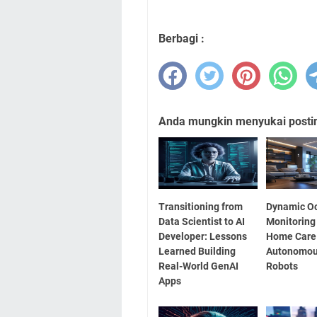
Berbagi :
Anda mungkin menyukai posting
Transitioning from
Dynamic O
Data Scientist to AI
Monitoring
Developer: Lessons
Home Care
Learned Building
Autonomou
Real-World GenAI
Robots
Apps