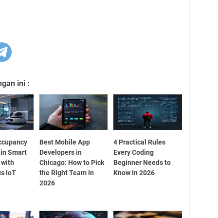
an ini :
ccupancy
Best Mobile App
4 Practical Rules
 in Smart
Developers in
Every Coding
 with
Chicago: How to Pick
Beginner Needs to
s IoT
the Right Team in
Know in 2026
2026