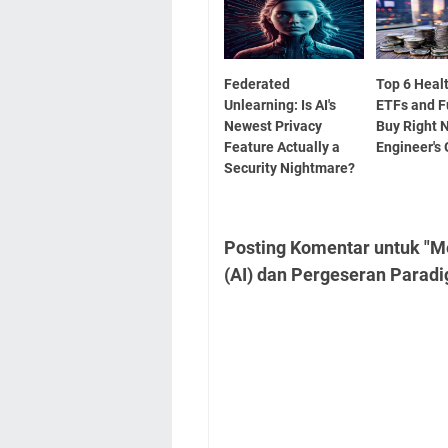
Federated
Top 6 Heal
Unlearning: Is AI's
ETFs and F
Newest Privacy
Buy Right 
Feature Actually a
Engineer's
Security Nightmare?
Posting Komentar untuk "
(AI) dan Pergeseran Paradi