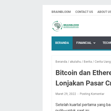
BRAINBLOOM
CONTACT US
ABOUT U
BERANDA
FINANCIAL
TECH
Beranda
/
akutahu
/
Berita
/
Cerita Uang
Bitcoin dan Ethe
Lonjakan Pasar C
Maret 29, 2022
Posting Komentar
Setelah kuartal pertama yang ba
pulih—untuk saat ini.