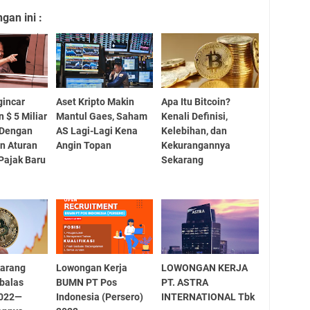
an ini :
gincar
Aset Kripto Makin
Apa Itu Bitcoin?
 $ 5 Miliar
Mantul Gaes, Saham
Kenali Definisi,
 Dengan
AS Lagi-Lagi Kena
Kelebihan, dan
n Aturan
Angin Topan
Kekurangannya
Pajak Baru
Sekarang
karang
Lowongan Kerja
LOWONGAN KERJA
balas
BUMN PT Pos
PT. ASTRA
2022—
Indonesia (Persero)
INTERNATIONAL Tbk