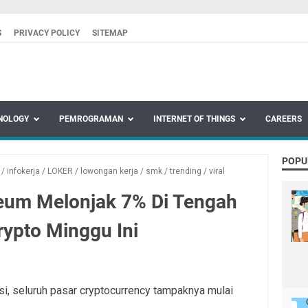
S
PRIVACY POLICY
SITEMAP
NOLOGY
PEMROGRAMAN
INTERNET OF THINGS
CAREERS
POPU
/
infokerja
/
LOKER
/
lowongan kerja
/
smk
/
trending
/
viral
reum Melonjak 7% Di Tengah
rypto Minggu Ini
si, seluruh pasar cryptocurrency tampaknya mulai