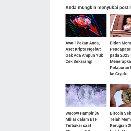
Anda mungkin menyukai posting
Awali Pekan Anda,
Biden Men
Aset Kripto Ngebut
Pendapatan
Gak Ada Ampun Yuk
pada 2023
Cek Sekarang!
Menerapka
Pelaporan 
ke Crypto
Waoow Hampir $6
Bitcoin Se
Miliar dalam ETH
Telah Mem
Terbakar saat
Kerugian 