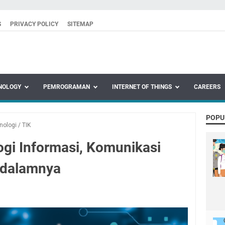
S
PRIVACY POLICY
SITEMAP
NOLOGY
PEMROGRAMAN
INTERNET OF THINGS
CAREERS
POPU
nologi
/
TIK
gi Informasi, Komunikasi
idalamnya