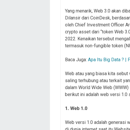
Yang menarik, Web 3.0 akan diba
Dilansir dari CoinDesk, berdasa
oleh Chief Investment Officer 
crypto asset dari “token Web 3
2022. Kenaikan tersebut mengala
termasuk non-fungible token (N
Baca Juga:
Apa Itu Big Data ? |
Web atau yang biasa kita sebut
saling terhubung atau terkait y
dalam World Wide Web (WWW) di 
berikut ini adalah web versi 1.0
1. Web 1.0
Web versi 1.0 adalah generasi 
di dunia internet saat itu,Webs