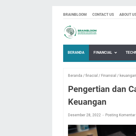
BRAINBLOOM
CONTACT US
ABOUT U
BERANDA
FINANCIAL
TECH
Beranda
/
finacial
/
Finansial
/
keuanga
Pengertian dan C
Keuangan
Desember 28, 2022
Posting Komentar