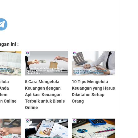
an ini :
elola
5 Cara Mengelola
10 Tips Mengelola
Anda
Keuangan dengan
Keuangan yang Harus
stem
Aplikasi Keuangan
Diketahui Setiap
n Online
Terbaik untuk Bisnis
Orang
Online