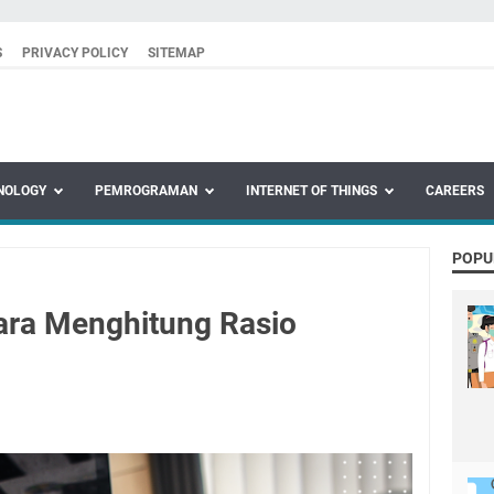
S
PRIVACY POLICY
SITEMAP
NOLOGY
PEMROGRAMAN
INTERNET OF THINGS
CAREERS
POPU
n
ara Menghitung Rasio