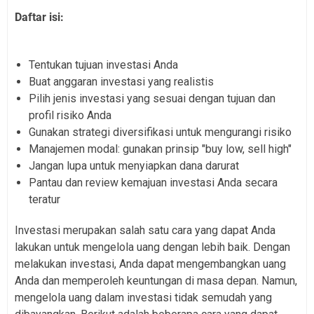
Daftar isi:
Tentukan tujuan investasi Anda
Buat anggaran investasi yang realistis
Pilih jenis investasi yang sesuai dengan tujuan dan
profil risiko Anda
Gunakan strategi diversifikasi untuk mengurangi risiko
Manajemen modal: gunakan prinsip "buy low, sell high"
Jangan lupa untuk menyiapkan dana darurat
Pantau dan review kemajuan investasi Anda secara
teratur
Investasi merupakan salah satu cara yang dapat Anda
lakukan untuk mengelola uang dengan lebih baik. Dengan
melakukan investasi, Anda dapat mengembangkan uang
Anda dan memperoleh keuntungan di masa depan. Namun,
mengelola uang dalam investasi tidak semudah yang