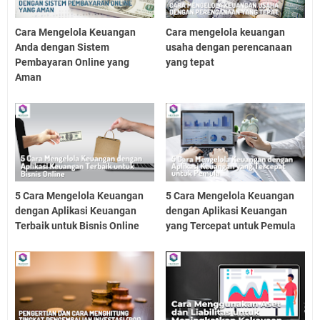
Cara Mengelola Keuangan
Cara mengelola keuangan
Anda dengan Sistem
usaha dengan perencanaan
Pembayaran Online yang
yang tepat
Aman
5 Cara Mengelola Keuangan
5 Cara Mengelola Keuangan
dengan Aplikasi Keuangan
dengan Aplikasi Keuangan
Terbaik untuk Bisnis Online
yang Tercepat untuk Pemula