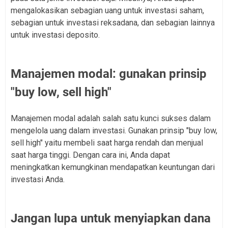
mengalokasikan sebagian uang untuk investasi saham,
sebagian untuk investasi reksadana, dan sebagian lainnya
untuk investasi deposito.
Manajemen modal: gunakan prinsip
"buy low, sell high"
Manajemen modal adalah salah satu kunci sukses dalam
mengelola uang dalam investasi. Gunakan prinsip "buy low,
sell high" yaitu membeli saat harga rendah dan menjual
saat harga tinggi. Dengan cara ini, Anda dapat
meningkatkan kemungkinan mendapatkan keuntungan dari
investasi Anda.
Jangan lupa untuk menyiapkan dana