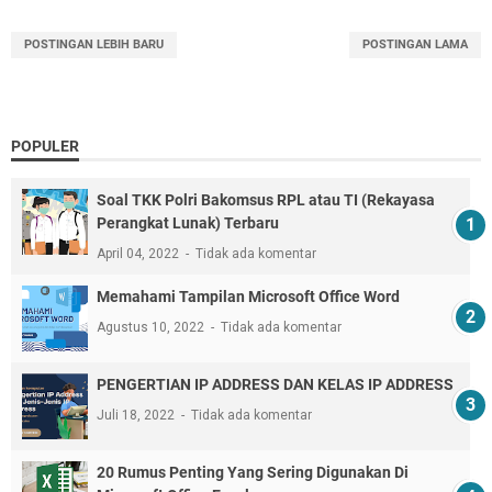
POSTINGAN LEBIH BARU
POSTINGAN LAMA
POPULER
Soal TKK Polri Bakomsus RPL atau TI (Rekayasa
Perangkat Lunak) Terbaru
April 04, 2022
Tidak ada komentar
Memahami Tampilan Microsoft Office Word
Agustus 10, 2022
Tidak ada komentar
PENGERTIAN IP ADDRESS DAN KELAS IP ADDRESS
Juli 18, 2022
Tidak ada komentar
20 Rumus Penting Yang Sering Digunakan Di