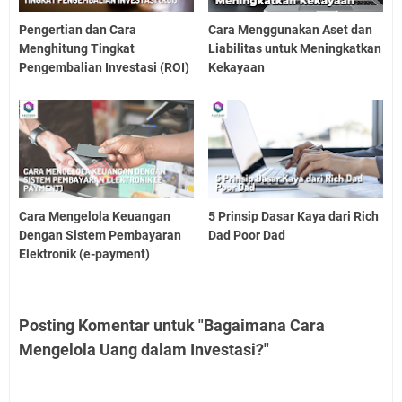
Pengertian dan Cara
Cara Menggunakan Aset dan
Menghitung Tingkat
Liabilitas untuk Meningkatkan
Pengembalian Investasi (ROI)
Kekayaan
Cara Mengelola Keuangan
5 Prinsip Dasar Kaya dari Rich
Dengan Sistem Pembayaran
Dad Poor Dad
Elektronik (e-payment)
Posting Komentar untuk "Bagaimana Cara
Mengelola Uang dalam Investasi?"