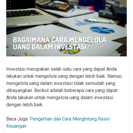
Investasi merupakan salah satu cara yang dapat Anda
lakukan untuk mengelola uang dengan lebih baik. Namun,
mengelola uang dalam investasi tidak semudah yang
dibayangkan. Berikut adalah beberapa cara yang dapat
Anda lakukan untuk mengelola uang dalam investasi
dengan lebih baik.
Baca Juga:
Pengertian dan Cara Menghitung Rasio
Keuangan