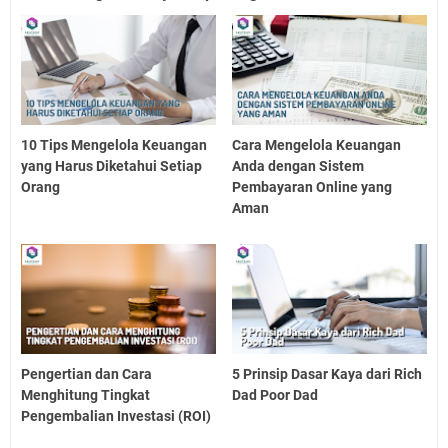
10 Tips Mengelola Keuangan
Cara Mengelola Keuangan
yang Harus Diketahui Setiap
Anda dengan Sistem
Orang
Pembayaran Online yang
Aman
Pengertian dan Cara
5 Prinsip Dasar Kaya dari Rich
Menghitung Tingkat
Dad Poor Dad
Pengembalian Investasi (ROI)