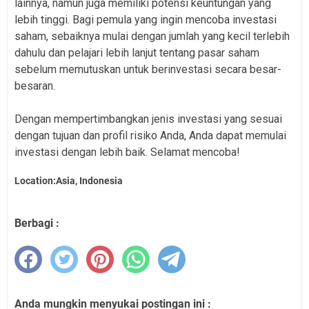
lainnya, namun juga memiliki potensi keuntungan yang
lebih tinggi. Bagi pemula yang ingin mencoba investasi
saham, sebaiknya mulai dengan jumlah yang kecil terlebih
dahulu dan pelajari lebih lanjut tentang pasar saham
sebelum memutuskan untuk berinvestasi secara besar-
besaran.
Dengan mempertimbangkan jenis investasi yang sesuai
dengan tujuan dan profil risiko Anda, Anda dapat memulai
investasi dengan lebih baik. Selamat mencoba!
Location:Asia, Indonesia
Berbagi :
Anda mungkin menyukai postingan ini :