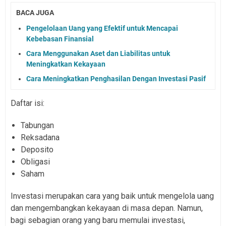
BACA JUGA
Pengelolaan Uang yang Efektif untuk Mencapai
Kebebasan Finansial
Cara Menggunakan Aset dan Liabilitas untuk
Meningkatkan Kekayaan
Cara Meningkatkan Penghasilan Dengan Investasi Pasif
Daftar isi:
Tabungan
Reksadana
Deposito
Obligasi
Saham
Investasi merupakan cara yang baik untuk mengelola uang
dan mengembangkan kekayaan di masa depan. Namun,
bagi sebagian orang yang baru memulai investasi,