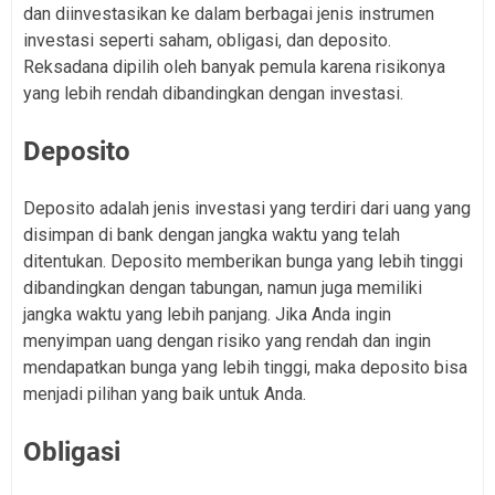
dan diinvestasikan ke dalam berbagai jenis instrumen
investasi seperti saham, obligasi, dan deposito.
Reksadana dipilih oleh banyak pemula karena risikonya
yang lebih rendah dibandingkan dengan investasi.
Deposito
Deposito adalah jenis investasi yang terdiri dari uang yang
disimpan di bank dengan jangka waktu yang telah
ditentukan. Deposito memberikan bunga yang lebih tinggi
dibandingkan dengan tabungan, namun juga memiliki
jangka waktu yang lebih panjang. Jika Anda ingin
menyimpan uang dengan risiko yang rendah dan ingin
mendapatkan bunga yang lebih tinggi, maka deposito bisa
menjadi pilihan yang baik untuk Anda.
Obligasi