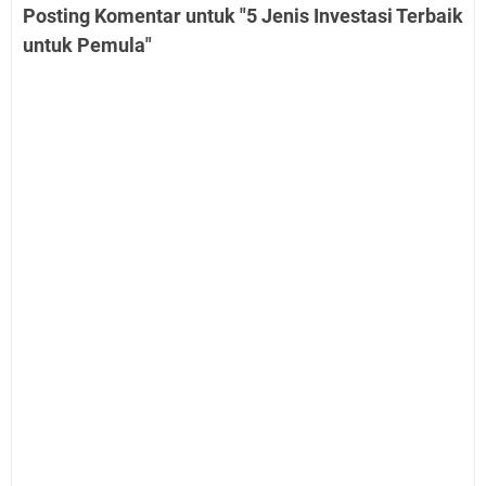
Posting Komentar untuk "5 Jenis Investasi Terbaik
untuk Pemula"