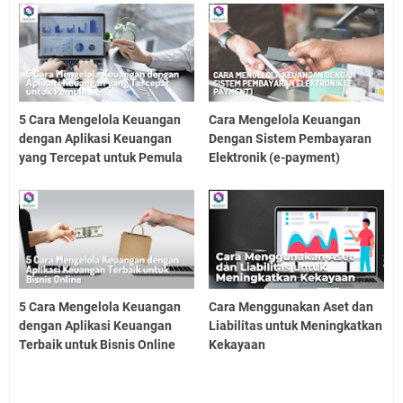
5 Cara Mengelola Keuangan
Cara Mengelola Keuangan
dengan Aplikasi Keuangan
Dengan Sistem Pembayaran
yang Tercepat untuk Pemula
Elektronik (e-payment)
5 Cara Mengelola Keuangan
Cara Menggunakan Aset dan
dengan Aplikasi Keuangan
Liabilitas untuk Meningkatkan
Terbaik untuk Bisnis Online
Kekayaan