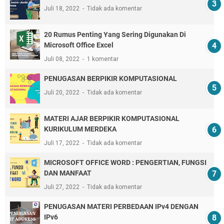
Juli 18, 2022
Tidak ada komentar
20 Rumus Penting Yang Sering Digunakan Di
Microsoft Office Excel
Juli 08, 2022
1 komentar
PENUGASAN BERPIKIR KOMPUTASIONAL
Juli 20, 2022
Tidak ada komentar
MATERI AJAR BERPIKIR KOMPUTASIONAL
KURIKULUM MERDEKA
Juli 17, 2022
Tidak ada komentar
MICROSOFT OFFICE WORD : PENGERTIAN, FUNGSI
DAN MANFAAT
Juli 27, 2022
Tidak ada komentar
PENUGASAN MATERI PERBEDAAN IPv4 DENGAN
IPv6