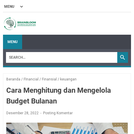
MENU
Beranda
/
FInancial
/
Finansial
/
keuangan
Cara Menghitung dan Mengelola
Budget Bulanan
Desember 28, 2022
Posting Komentar