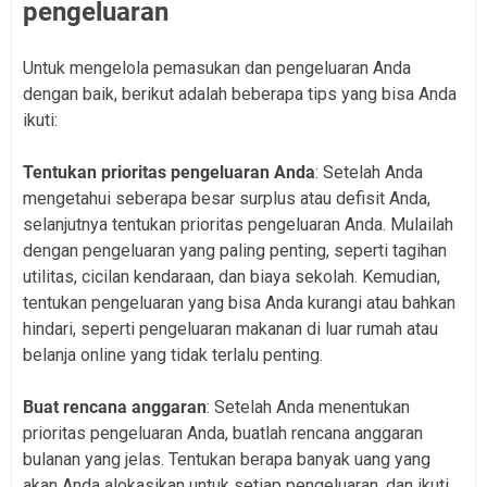
pengeluaran
Untuk mengelola pemasukan dan pengeluaran Anda
dengan baik, berikut adalah beberapa tips yang bisa Anda
ikuti:
Tentukan prioritas pengeluaran Anda
: Setelah Anda
mengetahui seberapa besar surplus atau defisit Anda,
selanjutnya tentukan prioritas pengeluaran Anda. Mulailah
dengan pengeluaran yang paling penting, seperti tagihan
utilitas, cicilan kendaraan, dan biaya sekolah. Kemudian,
tentukan pengeluaran yang bisa Anda kurangi atau bahkan
hindari, seperti pengeluaran makanan di luar rumah atau
belanja online yang tidak terlalu penting.
Buat rencana anggaran
: Setelah Anda menentukan
prioritas pengeluaran Anda, buatlah rencana anggaran
bulanan yang jelas. Tentukan berapa banyak uang yang
akan Anda alokasikan untuk setiap pengeluaran, dan ikuti