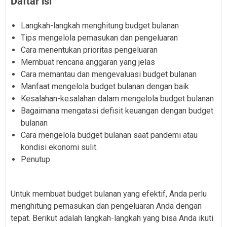
Daftar isi
Langkah-langkah menghitung budget bulanan
Tips mengelola pemasukan dan pengeluaran
Cara menentukan prioritas pengeluaran
Membuat rencana anggaran yang jelas
Cara memantau dan mengevaluasi budget bulanan
Manfaat mengelola budget bulanan dengan baik
Kesalahan-kesalahan dalam mengelola budget bulanan
Bagaimana mengatasi defisit keuangan dengan budget
bulanan
Cara mengelola budget bulanan saat pandemi atau
kondisi ekonomi sulit.
Penutup
Untuk membuat budget bulanan yang efektif, Anda perlu
menghitung pemasukan dan pengeluaran Anda dengan
tepat. Berikut adalah langkah-langkah yang bisa Anda ikuti