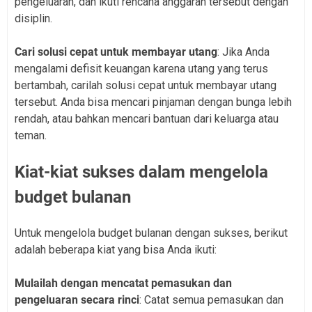
pengeluaran, dan ikuti rencana anggaran tersebut dengan
disiplin.
Cari solusi cepat untuk membayar utang
: Jika Anda
mengalami defisit keuangan karena utang yang terus
bertambah, carilah solusi cepat untuk membayar utang
tersebut. Anda bisa mencari pinjaman dengan bunga lebih
rendah, atau bahkan mencari bantuan dari keluarga atau
teman.
Kiat-kiat sukses dalam mengelola
budget bulanan
Untuk mengelola budget bulanan dengan sukses, berikut
adalah beberapa kiat yang bisa Anda ikuti:
Mulailah dengan mencatat pemasukan dan
pengeluaran secara rinci
: Catat semua pemasukan dan