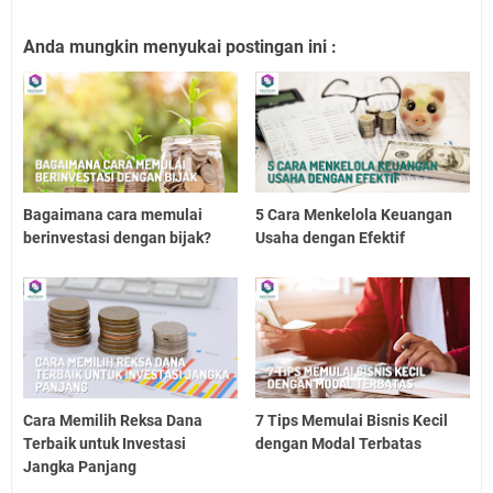
Anda mungkin menyukai postingan ini :
Bagaimana cara memulai
5 Cara Menkelola Keuangan
berinvestasi dengan bijak?
Usaha dengan Efektif
Cara Memilih Reksa Dana
7 Tips Memulai Bisnis Kecil
Terbaik untuk Investasi
dengan Modal Terbatas
Jangka Panjang